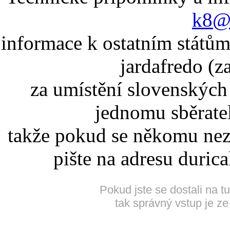
k8@k
informace k ostatním státům
jardafredo (z
za umístění slovenskýc
jednomu sběrate
takže pokud se někomu nez
pište na adresu duric
Pokud jste se dostali na t
tak správný vstup je ze