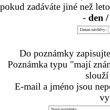
pokud zadáváte jiné než leto
-
den /
Datum návštěvy :
Do poznámky zapisujte 
Poznámka typu "mají znám
slouží
E-mail a jméno jsou nep
vy
Nová poznámka :