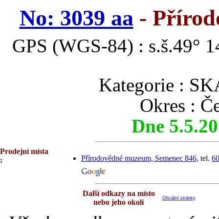
No: 3039 aa
- Příro
GPS (WGS-84) : s.š.49° 14
Kategorie :
Okres : Č
Dne 5.5.2
Prodejní místa
Přírodovědné muzeum, Semenec 846,
tel.
60
:
Další odkazy na místo
Oficiální stránky
nebo jeho okolí