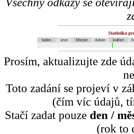
Všechny odkazy se otevíraj
z
Statistika p
Prosím, aktualizujte zde úd
ne
Toto zadání se projeví v záh
(čím víc údajů, t
Stačí zadat pouze
den / mě
(rok to