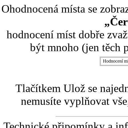
Ohodnocená místa se zobrazí
„Čer
hodnocení míst dobře zvaž
být mnoho (jen těch p
Hodnocení mí
Tlačítkem Ulož se najed
nemusíte vyplňovat vše,
Technické připomínky a in