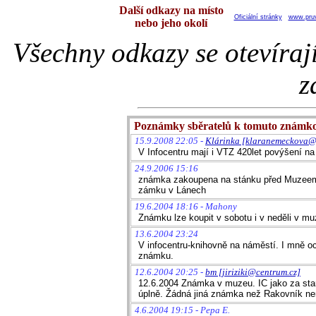
Další odkazy na místo
Oficiální stránky
www.pru
nebo jeho okolí
Všechny odkazy se otevíraj
z
Poznámky sběratelů k tomuto známk
15.9.2008 22:05 -
Klárinka [klaranemeckova@
V Infocentru mají i VTZ 420let povýšení n
24.9.2006 15:16
známka zakoupena na stánku před Muzeem TG
zámku v Lánech
19.6.2004 18:16 - Mahony
Známku lze koupit v sobotu i v neděli v mu
13.6.2004 23:24
V infocentru-knihovně na náměstí. I mně oc
známku.
12.6.2004 20:25 -
bm [jiriziki@centrum.cz]
12.6.2004 Známka v muzeu. IC jako za star
úplně. Žádná jiná známka než Rakovník nen
4.6.2004 19:15 - Pepa E.