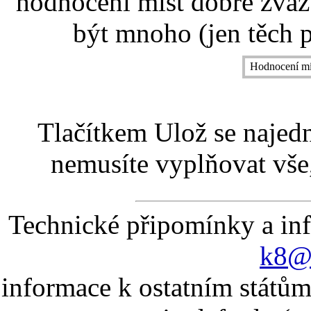
hodnocení míst dobře zvaž
být mnoho (jen těch p
Hodnocení mí
Tlačítkem Ulož se najed
nemusíte vyplňovat vše,
Technické připomínky a in
k8@k
informace k ostatním státům