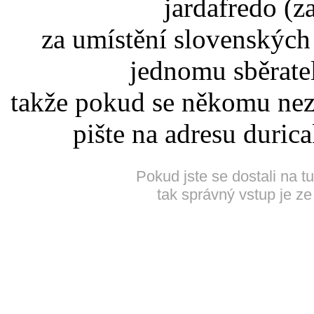
jardafredo (z
za umístění slovenskýc
jednomu sběrate
takže pokud se někomu nez
pište na adresu duric
Pokud jste se dostali na t
tak správný vstup je ze