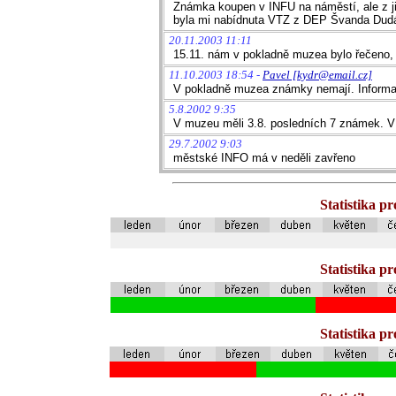
Známka koupen v INFU na náměstí, ale z jin
byla mi nabídnuta VTZ z DEP Švanda Dudák
20.11.2003 11:11
15.11. nám v pokladně muzea bylo řečeno,
11.10.2003 18:54 -
Pavel [kydr@email.cz]
V pokladně muzea známky nemají. Informač
5.8.2002 9:35
V muzeu měli 3.8. posledních 7 známek. V i
29.7.2002 9:03
městské INFO má v neděli zavřeno
Statistika p
Statistika p
Statistika p