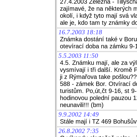
27.4.2003 Železná - Tillysc
zajímavé, že na některých 
okolí, i když tyto mají svá v
ale je, kdo tam ty známky d
16.7.2003 18:18
Známka dostání také v Boru
otevírací doba na zámku 9-
5.5.2003 11:50
4.5. Známku mají, ale za v
vysmívají i tři další. Kromě 
ji z Rýmařova take pošlou?
588 - zámek Bor. Otvírací 
turistům. Po,út,čt 9-16, st 9
hodinovou polední pauzou 12
neunavili!!! (bm)
9.9.2002 14:49
Stále mají i TZ 469 Bohušův
26.8.2002 7:35