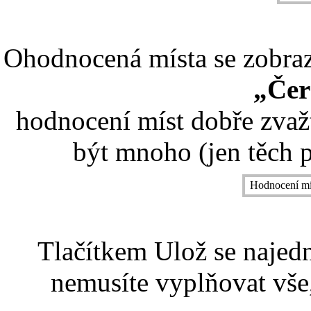
Ohodnocená místa se zobrazí
„Čer
hodnocení míst dobře zvaž
být mnoho (jen těch p
Hodnocení mí
Tlačítkem Ulož se najed
nemusíte vyplňovat vše,