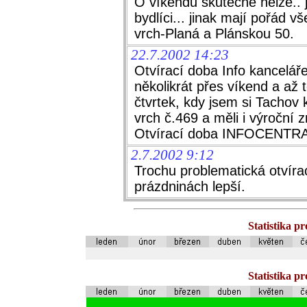
O víkendu skutečně nelze..
bydlíci... jinak mají pořád
vrch-Planá a Plánskou 50.
22.7.2002 14:23
Otvírací doba Info kancelář
několikrát přes víkend a až
čtvrtek, kdy jsem si Tachov 
vrch č.469 a měli i výroční
Otvírací doba INFOCENTRA
2.7.2002 9:12
Trochu problematická otvíra
prázdninách lepší.
Statistika p
Statistika p