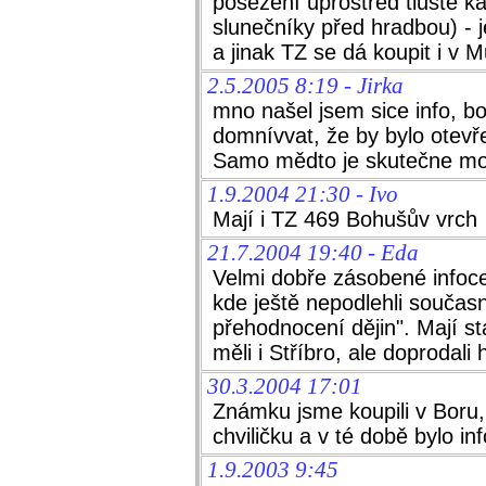
posezení uprostřed tlusté 
slunečníky před hradbou) -
a jinak TZ se dá koupit i v 
2.5.2005 8:19 - Jirka
mno našel jsem sice info, bo
domnívvat, že by bylo otev
Samo mědto je skutečne moc 
1.9.2004 21:30 - Ivo
Mají i TZ 469 Bohušův vrch
21.7.2004 19:40 - Eda
Velmi dobře zásobené infoc
kde ještě nepodlehli součas
přehodnocení dějin". Mají st
měli i Stříbro, ale doprodali 
30.3.2004 17:01
Známku jsme koupili v Boru,
chviličku a v té době bylo in
1.9.2003 9:45