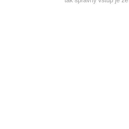
tak správný vstup je ze