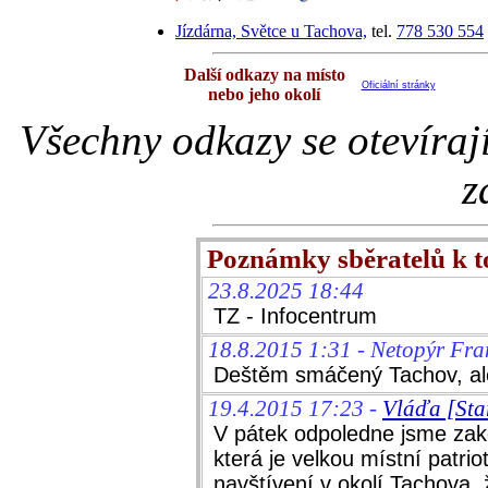
Jízdárna, Světce u Tachova,
tel.
778 530 554
Další odkazy na místo
Oficiální stránky
nebo jeho okolí
Všechny odkazy se otevíraj
z
Poznámky sběratelů k 
23.8.2025 18:44
TZ - Infocentrum
18.8.2015 1:31 - Netopýr Fra
Deštěm smáčený Tachov, ale 
19.4.2015 17:23 -
Vláďa [Sta
V pátek odpoledne jsme zako
která je velkou místní patrio
navštívení v okolí Tachova, 