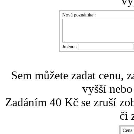
vy
Nová poznámka :
Jméno :
Sem můžete zadat cenu, z
vyšší nebo
Zadáním 40 Kč se zruší zo
či 
Cena 