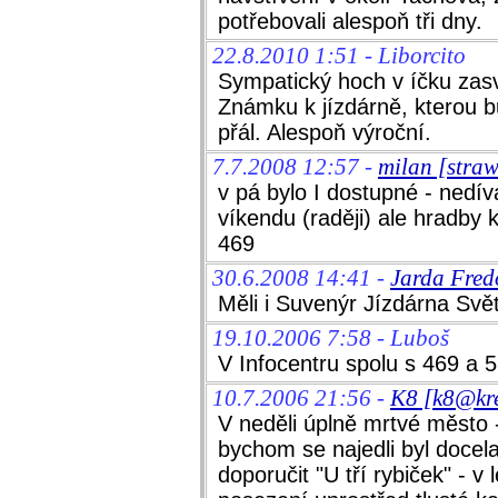
potřebovali alespoň tři dny.
22.8.2010 1:51 - Liborcito
Sympatický hoch v íčku zas
Známku k jízdárně, kterou b
přál. Alespoň výroční.
7.7.2008 12:57 -
milan [stra
v pá bylo I dostupné - nedív
víkendu (raději) ale hradby 
469
30.6.2008 14:41 -
Jarda Fred
Měli i Suvenýr Jízdárna Svě
19.10.2006 7:58 - Luboš
V Infocentru spolu s 469 a 5
10.7.2006 21:56 -
K8 [k8@kre
V neděli úplně mrtvé město 
bychom se najedli byl doce
doporučit "U tří rybiček" - 