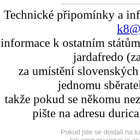
Technické připomínky a in
k8@k
informace k ostatním státům
jardafredo (z
za umístění slovenskýc
jednomu sběrate
takže pokud se někomu nez
pište na adresu duric
Pokud jste se dostali na t