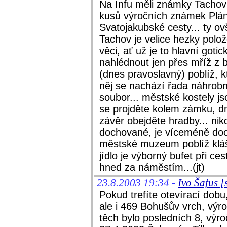
Na Infu měli známky Tachov 
kusů výročních známek Plá
Svatojakubské cesty... ty ov
Tachov je velice hezky polo
věci, ať už je to hlavní goti
nahlédnout jen přes mříž z 
(dnes pravoslavný) poblíž, kt
něj se nachází řada náhrob
soubor... městské kostely js
se projděte kolem zámku, dne
závěr obejděte hradby... nik
dochované, je víceméně doc
městské muzeum poblíž klášt
jídlo je výborný bufet při c
hned za náměstím...(jt)
23.8.2003 19:34 -
Ivo Šafus 
Pokud trefíte otevírací dobu
ale i 469 Bohušův vrch, výr
těch bylo posledních 8, výr