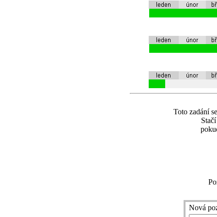
Toto zadání se
Stač
pokud
Po
Nová po