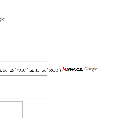
. 50° 29´ 43.37˝ v.d. 15° 30´ 50.71˝]