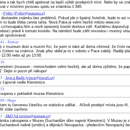
ena a tak bych chtěl apelovat na lepší výběr prodejních míst. Nebo by se z
vat v místním pivovaru spolu se známkou č.845
 -
Fylkir [Fylkir@seznam.cz]
i dostanete známku bez problémů. Pokud jde o špatný lísteček, bude to asi ce
 to bude třeba cenná rarita. Nová Paka je velmi hezké město www.ivo-
z.cz/novapaka.htm a nově opravený kostel doslova září. Každému doporučuji 
edoucí právě k tomuto kostelu. Na náměstí bude zářit novoutou i morový slou
ali opískovávat.
:41 - Tomcat
 v muzeum dost a musím říci, že jsem si také až doma všimnul, že číslo na
s číslem na známce. Jinak přez oběd je to v sobotu v Pace zabitý. Raději plá
 12:00 nebo až po 13:00.
:16
lenotnici (muzeum - mimochodem velmi hezké), ale až doma zjištěno, že papí
. Dejte si pozor při nákupu!
15 -
Jaja a Raďa [cinca@tiscali.cz]
 čajovně vedle Klenotnice.
:53
oupena v pokladně muzea Klenotnice.
:09 - Hugo
am tu červenou čárečku ve statistice udělat... Ačkoli prodejní místa jsou tři
lí stále zavřeno.
01 -
J&D [jd.vertigo@seznam.cz]
ámka zakoupena v Muzeu (Suchardům dům naproti Klenotnici). V Muzeu je 
Suchardově rodině (umělci) a dějinách Novopacka - především Novopacký be