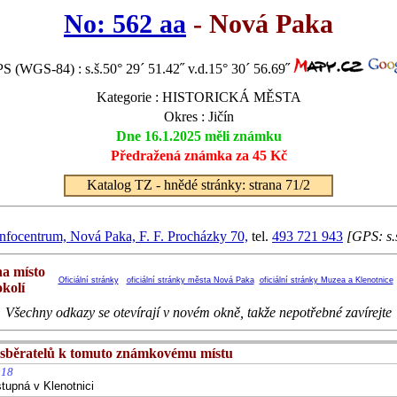
No: 562 aa
- Nová Paka
S (WGS-84) : s.š.50° 29´ 51.42˝ v.d.15° 30´ 56.69˝
Kategorie : HISTORICKÁ MĚSTA
Okres : Jičín
Dne 16.1.2025 měli známku
Předražená známka za 45 Kč
Katalog TZ - hnědé stránky: strana 71/2
nfocentrum, Nová Paka, F. F. Procházky 70,
tel.
493 721 943
[GPS: s.š
na místo
Oficiální stránky
oficiální stránky města Nová Paka
oficiální stránky Muzea a Klenotnice
okolí
Všechny odkazy se otevírají v novém okně, takže nepotřebné zavírejte
sběratelů k tomuto známkovému místu
:18
upná v Klenotnici