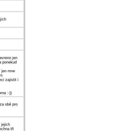
lých
tevreno jen
ta ponekud
, jen mne
em
i zajistit i
na :-))
 za obě pro
jejich
chna tři