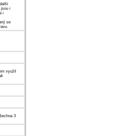
další
jsou i
 i
erý se
ravu.
em využil
ně
všechna 3