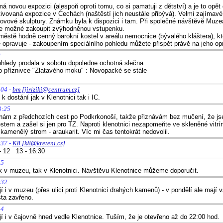
á novou expozici (alespoň oproti tomu, co si pamatuji z dětství) a je to opět 
tivovaná expozice v Čechách (naštěstí jich neustále přibývá). Velmi zajímavé 
ovové skulptury. Známku byla k dispozici i tam. Při společné návštěvě Muzea
je možné zakoupit zvýhodněnou vstupenku.
 městě hodně cenný barokní kostel v areálu nemocnice (bývalého kláštera), kt
opravuje - zakoupením speciálního pohledu můžete přispět právě na jeho op
9
hledy prodala v sobotu dopoledne ochotná slečna
 příznivce "Zlatavého moku" : Novopacké se stále
:04 -
bm [jiriziki@centrum.cz]
k dostání jak v Klenotnici tak i IC.
3:25
znám z předchozích cest po Podkrkonoší, takže přiznávám bez mučení, že js
stem a zašel si jen pro TZ. Naproti klenotnici nezapomeňte ve skleněné vitrí
kamenělý strom - araukarit. Víc mi čas tentokrát nedovolil.
:37 -
K8 [k8@kreteni.cz]
- 12 13 - 16:30
45
ak v muzeu, tak v Klenotnici. Návštěvu Klenotnice můžeme doporučit.
:32
 i v muzeu (přes ulici proti Klenotnici drahých kamenů) - v pondělí ale mají 
sta zavřeno.
54
 i v čajovně hned vedle Klenotnice. Tuším, že je otevřeno až do 22:00 hod.