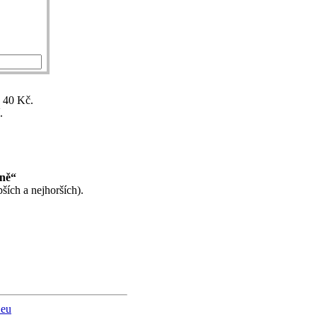
ž 40 Kč.
.
ině“
ších a nejhorších).
.eu