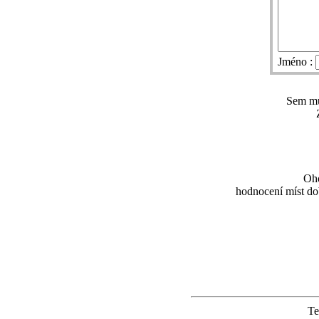
Jméno :
Sem můž
Oho
hodnocení míst dob
Te