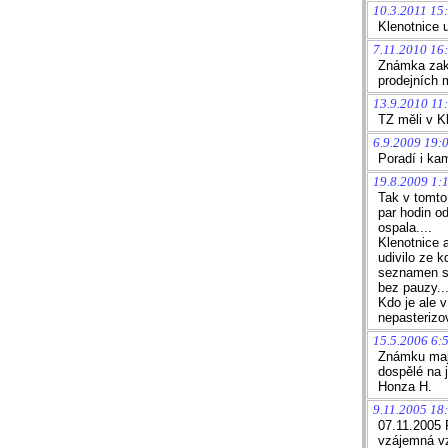
10.3.2011 15:
Klenotnice 
7.11.2010 16
Známka zako
prodejních 
13.9.2010 11:
TZ měli v K
6.9.2009 19:
Poradí i ka
19.8.2009 1:1
Tak v tomto
par hodin o
ospala....
Klenotnice 
udivilo ze 
seznamen s t
bez pauzy...
Kdo je ale 
nepasterizo
15.5.2006 6:
Známku mají
dospělé na j
Honza H.
9.11.2005 18
07.11.2005 
vzájemná vz