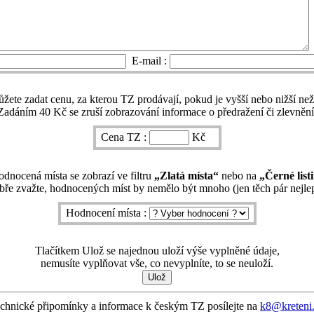
E-mail :
ete zadat cenu, za kterou TZ prodávají, pokud je vyšší nebo nižší ne
Zadáním 40 Kč se zruší zobrazování informace o předražení či zlevnění
Cena TZ :
Kč
dnocená místa se zobrazí ve filtru
„Zlatá místa“
nebo na
„Černé list
ře zvažte, hodnocených míst by nemělo být mnoho (jen těch pár nejlep
Hodnocení místa :
Tlačítkem Ulož se najednou uloží výše vyplněné údaje,
nemusíte vyplňovat vše, co nevyplníte, to se neuloží.
chnické připomínky a informace k českým TZ posílejte na
k8@kreteni