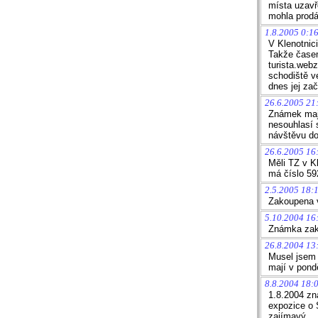
místa uzavř
mohla prodá
1.8.2005 0:16
V Klenotnic
Takže časem
turista.web
schodiště v
dnes jej zač
26.6.2005 21
Známek mají
nesouhlasí 
návštěvu do
26.6.2005 16
Měli TZ v K
má číslo 592
2.5.2005 18:
Zakoupena v
5.10.2004 16
Známka zak
26.8.2004 13
Musel jsem t
mají v pondě
8.8.2004 18:
1.8.2004 zn
expozice o 
zajímavý.