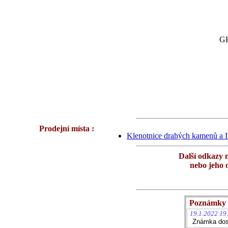
GP
Prodejní místa :
Klenotnice drahých kamenů a I
Další odkazy 
nebo jeho 
Poznámky 
19.1.2022 19
Známka dost