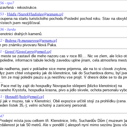
56 - rpo7
uzavřená - rekostrukce.
:53 -
Vláďa [StarekVladislav@seznam.cz]
upena na startu turistického pochodu Poslední pochod roku. Stav na obvyk
místech jsem nezjišťoval.
36 - Jarda
lenotnici drahých kamenů.
02 -
Božena [b.munzarova@senam.cz]
m pro známku pivovaru Nová Paka.
1 -
Gogol [Gogol.zero@gmail.cz]
 meste se zastavil dle meho nazoru cas v roce 80.... Nic ve zlem, ale Icko o
dpoledne, informacni tabule leckdy zavedou uplne jinam, cela atmosfera mes
ale nadherna, pani v pokladne sice mene prijemna, ale na to si clovek zvykne
kdyz jsem chtel vstupenky jak do klenotnice, tak do Suchardova domu, byl js
im ze maji poledni pauzu a ja nestihnu vse projit. V dnesni dobe se to da prec
..
v Pace mel by zajit do hospudky Novopacke sklepeni (blizko klenotnice) na
vaneho Krystofa, hospudka krasna, pivo a jidlo skvele, ochota personalu vybor
51 -
HonzaH [hole@email.cz]
 jak v muzeu, tak v Klenotnici. Obě expozice určitě stojí za prohlídku (cena
eden lístek 35,-); velmi ochotný a zanícený personál.
:47
Prodejní místa jsou celkem tři. Klenotnice, Info, Suchardův Dům ( muzeum )a 
dálenost je tak 50 metrů. Ale v pondělí ( alespoň nyní mimo sezónu )jsou vše