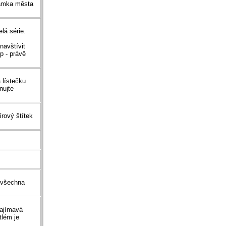
námka města
lá série.
navštívit
p - právě
 lístečku
nujte
rový štítek
, všechna
zajímavá
tlém je