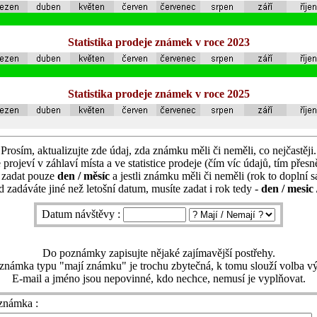
Statistika prodeje známek v roce 2023
Statistika prodeje známek v roce 2025
Prosím, aktualizujte zde údaj, zda známku měli či neměli, co nejčastěji.
 projeví v záhlaví místa a ve statistice prodeje (čím víc údajů, tím přesně
í zadat pouze
den / měsíc
a jestli známku měli či neměli (rok to doplní 
 zadáváte jiné než letošní datum, musíte zadat i rok tedy -
den / mesic 
Datum návštěvy :
Do poznámky zapisujte nějaké zajímavější postřehy.
známka typu "mají známku" je trochu zbytečná, k tomu slouží volba vý
E-mail a jméno jsou nepovinné, kdo nechce, nemusí je vyplňovat.
známka :