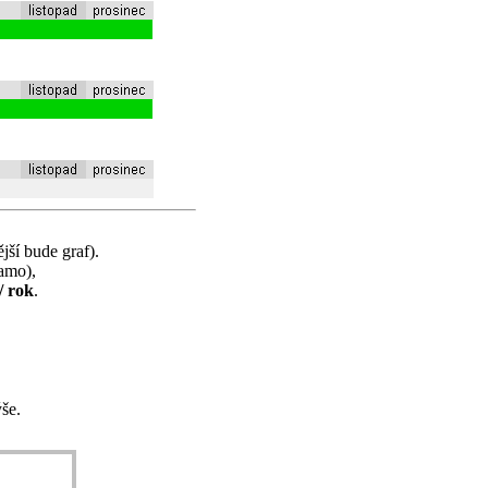
jší bude graf).
samo),
/ rok
.
še.