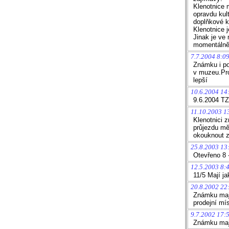
Klenotnice m
opravdu kul
doplňkové k
Klenotnice 
Jinak je ve
momentálně 
7.7.2004 8:0
Známku i po
v muzeu.Pro
lepší
10.6.2004 14
9.6.2004 TZ 
11.10.2003 1
Klenotnici 
průjezdu mě
okouknout z
25.8.2003 13
Otevřeno 8 
12.5.2003 8:
11/5 Mají j
20.8.2002 22
Známku mají
prodejní mí
9.7.2002 17:
Známku mají