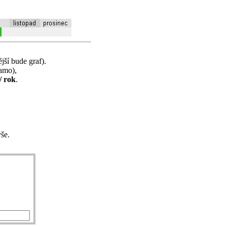
jší bude graf).
samo),
/ rok
.
še.