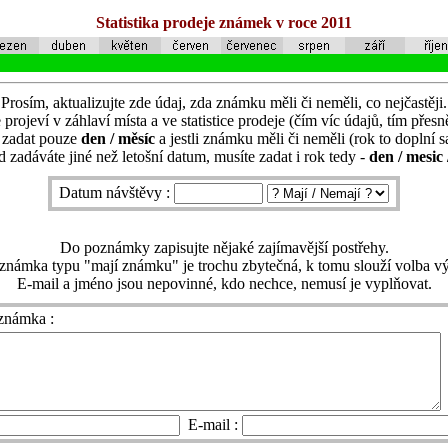
Statistika prodeje známek v roce 2011
Prosím, aktualizujte zde údaj, zda známku měli či neměli, co nejčastěji.
 projeví v záhlaví místa a ve statistice prodeje (čím víc údajů, tím přesně
í zadat pouze
den / měsíc
a jestli známku měli či neměli (rok to doplní 
 zadáváte jiné než letošní datum, musíte zadat i rok tedy -
den / mesic 
Datum návštěvy :
Do poznámky zapisujte nějaké zajímavější postřehy.
známka typu "mají známku" je trochu zbytečná, k tomu slouží volba vý
E-mail a jméno jsou nepovinné, kdo nechce, nemusí je vyplňovat.
známka :
E-mail :