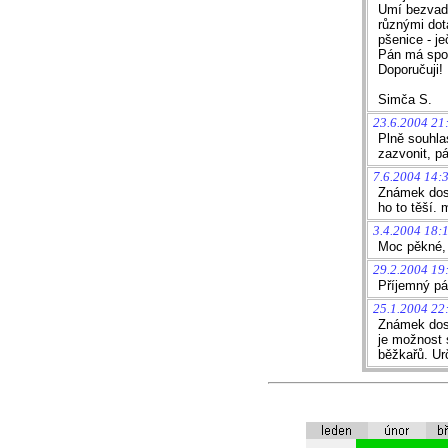
Umí bezvadně
různými dot
pšenice - je
Pán má spou
Doporučuji!
Simča S.
23.6.2004 21:
Plně souhla
zazvonit, pá
7.6.2004 14:
Známek dost
ho to těší.
3.4.2004 18:
Moc pěkné, 
29.2.2004 19
Příjemný pá
25.1.2004 22
Známek dost
je možnost 
běžkařů. Urč