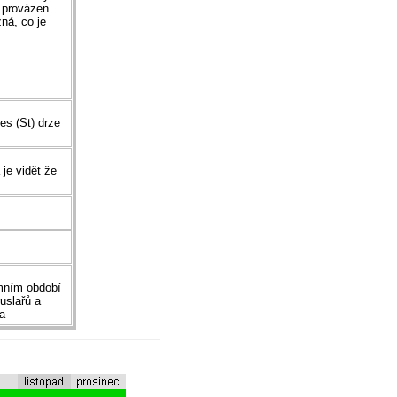
e provázen
ná, co je
es (St) drze
je vidět že
imním období
uslařů a
ra