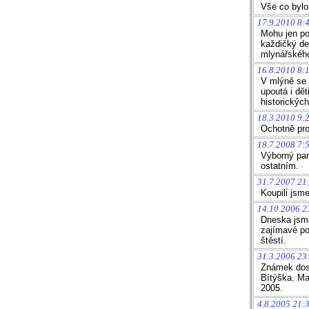
Vše co byl
17.9.2010 8:
Mohu jen po
každičký de
mlynářského
16.8.2010 8:1
V mlýně se v
upoutá i dět
historickýc
18.3.2010 9:
Ochotně pro
18.7.2008 7:
Výborný pan
ostatním.
31.7.2007 21
Koupili jsm
14.10.2006 2
Dneska jsme
zajímavé po
štěstí.
31.3.2006 23
Známek dost
Bítýška. Ma
2005.
4.8.2005 21: