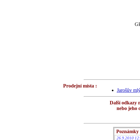
GP
Prodejní místa :
Jarošův mlý
Další odkazy 
nebo jeho 
Poznámky 
26.9.2010 12