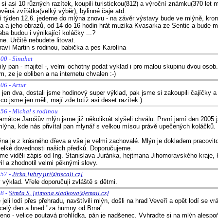
 si asi 10 různých razítek, koupili turistickou(812) a výroční známku(370 let 
řevěná zvířátka(velký výběr), bylinné čaje atd.
tí týden 12.6. jedeme do mlýna znovu - na závěr výstavy bude ve mlýně, kr
ka a jeho obrazů, od 14 do 16 hodin hrát muzika Kvasarka ze Sentic a bude 
eba budou i výnikající koláčky ...?
e. Určitě nebudete litovat.
aví Martin s rodinou, babička a pes Karolína
00 - Sinuhet
ily pan - majitel -, velmi ochotny podat vyklad i pro malou skupinu dvou osob
m, ze je obliben a na internetu chvalen :-)
06 - Artur
 jen dva, dostali jsme hodinový super výklad, pak jsme si zakoupili čajíčky a
 co jsme jen měli, mají zde totiž asi deset razítek:)
56 - Michal s rodinou
amátce Jarošův mlýn jsme již několikrát slyšeli chválu. První jarní den 2005 j
lýna, kde nás přivítal pan mlynář s velkou mísou právě upečených koláčků.
ýna je z krásného dřeva a vše je velmi zachovalé. Mlýn je dokladem pracovito
elké dovednosti našich předků. Doporučujeme.
sme viděli zápis od Ing. Stanislava Juránka, hejtmana Jihomoravského kraje, 
il a zhodnotil velmi pěknými slovy.
:57 -
Jirka [ubry.jiri@tiscali.cz]
 výklad. Vřele doporučuji zvláště s dětmi.
48 -
Simča S. [simona.sladkova@email.cz]
jeli lodí přes přehradu, navštívili mlýn, došli na hrad Veveří a opět lodí se vrát
celý den a hned "za humny od Brna".
deno - velice poutavá prohlídka, pán je nadšenec. Vyhraďte si na mlýn alespoň