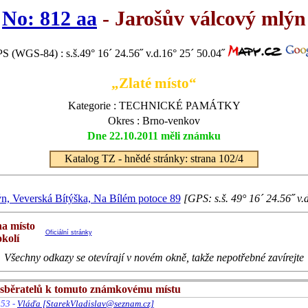
No: 812 aa
- Jarošův válcový mlýn
S (WGS-84) : s.š.49° 16´ 24.56˝ v.d.16° 25´ 50.04˝
„Zlaté místo“
Kategorie : TECHNICKÉ PAMÁTKY
Okres : Brno-venkov
Dne 22.10.2011 měli známku
Katalog TZ - hnědé stránky: strana 102/4
n, Veverská Bítýška, Na Bílém potoce 89
[GPS: s.š. 49° 16´ 24.56˝ v.
na místo
Oficiální stránky
okolí
Všechny odkazy se otevírají v novém okně, takže nepotřebné zavírejte
sběratelů k tomuto známkovému místu
:53 -
Vláďa [StarekVladislav@seznam.cz]