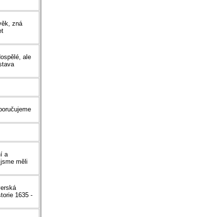
věk, zná
et
dospělé, ale
ýstava
oporučujeme
í a
 jsme měli
verská
torie 1635 -