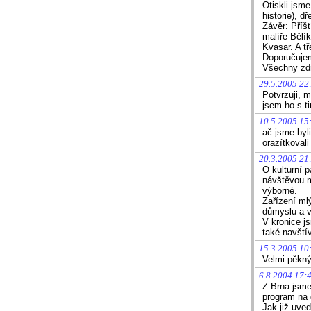
Otiskli jsme
historie), d
Závěr: Příš
malíře Bělí
Kvasar. A tř
Doporučujem
Všechny zdr
29.5.2005 22:
Potvrzuji, m
jsem ho s ti
10.5.2005 15:
ač jsme byli
orazítkovali
20.3.2005 21:
O kulturní p
návštěvou m
výborné.
Zařízení ml
důmyslu a v
V kronice j
také navštív
15.3.2005 10
Velmi pěkný
6.8.2004 17:
Z Brna jsme 
program na 
Jak již uve