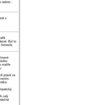
 radost -
tně s
afik
ásné. Byl to
o řemesla.
jímavé
řského
o malíře
u
ili právě ve
tvením.
olika
ympatický
i celý
srdečně