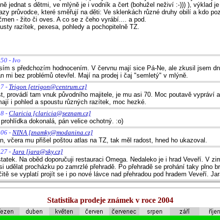
 jednat s dětmi, ve mlýně je i vodník a čert (bohužel neživí :-))) ), výklad j
azy průvodce, které směřují na děti: Ve sklenkách různé druhy obilí a kdo poz
čmen - žito či oves. A co se z čeho vyrábí.... a pod.
sty razítek, pexesa, pohledy a pochopitelně TZ.
50 - Ivo
sím s předchozím hodnocením. V červnu mají sice Pá-Ne, ale zkusil jsem dn
n mi bez problémů otevřel. Mají na prodej i čaj "semletý" v mlýně.
37 -
Trigon [etrigon@centrum.cz]
, provádí tam vnuk původního majitele, je mu asi 70. Moc poutavě vypráví a 
 mají i pohled a spoustu různých razítek, moc hezké.
18 -
Claricia [claricia@seznam.cz]
prohlídka dokonalá, pán velice ochotný. :o)
:06 -
NINA [znamky@modanina.cz]
n, včera mu přišel poštou atlas na TZ, tak měl radost, hned ho ukazoval.
:27 -
Jara [jara@sky.cz]
atek. Na oběd doporučuji restauraci Omega. Nedaleko je i hrad Veveří. V z
si udělat procházku po zamrzlé přehradě. Po přehradě se prohání taky plno br
itě se vyplatí projít se i po nové lávce nad přehradou pod hradem Veveří. Ja
Statistika prodeje známek v roce 2004