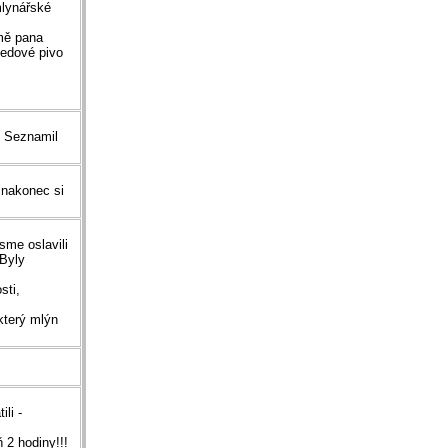
mlynářské
omě pana
medové pivo
. Seznamil
 nakonec si
sme oslavili
 Byly
sti,
který mlýn
ili -
 2 hodiny!!!