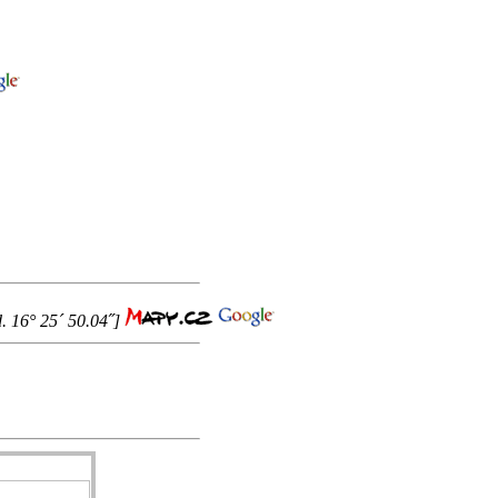
d. 16° 25´ 50.04˝]