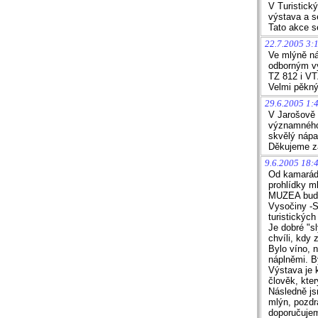
V Turistick
výstava a s
Tato akce s
22.7.2005 3:1
Ve mlýně ná
odborným v
TZ 812 i VT
Velmi pěkný
29.6.2005 1:
V Jarošově 
významného 
skvělý nápa
Děkujeme za
9.6.2005 18:4
Od kamaráda
prohlídky m
MUZEA bude 
Vysočiny -S
turistických
Je dobré "sl
chvíli, kdy
Bylo víno, 
náplněmi. B
Výstava je 
člověk, kter
Následně js
mlýn, pozdr
doporučujem