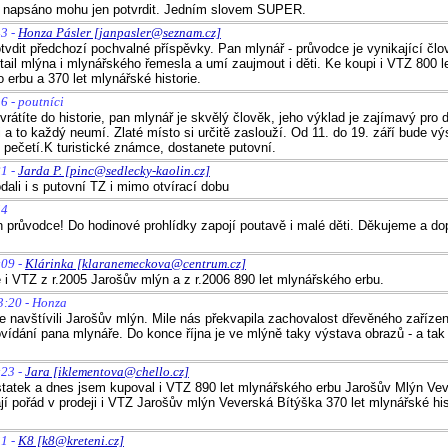
o napsáno mohu jen potvrdit. Jedním slovem SUPER.
43 -
Honza Pásler [janpasler@seznam.cz]
tvdit předchozí pochvalné příspěvky. Pan mlynář - průvodce je vynikající člo
tail mlýna i mlynářského řemesla a umí zaujmout i děti. Ke koupi i VTZ 800 l
 erbu a 370 let mlynářské historie.
6 - poutníci
rátíte do historie, pan mlynář je skvělý člověk, jeho výklad je zajímavý pro 
i a to každý neumí. Zlaté místo si určitě zaslouží. Od 11. do 19. září bude v
h pečetí.K turistické známce, dostanete putovní.
21 -
Jarda P. [pinc@sedlecky-kaolin.cz]
dali i s putovní TZ i mimo otvírací dobu
54
 průvodce! Do hodinové prohlídky zapojí poutavě i malé děti. Děkujeme a d
:09 -
Klárinka [klaranemeckova@centrum.cz]
e i VTZ z r.2005 Jarošův mlýn a z r.2006 890 let mlynářského erbu.
3:20 - Honza
 navštívili Jarošův mlýn. Mile nás překvapila zachovalost dřevěného zařízen
vídání pana mlynáře. Do konce října je ve mlýně taky výstava obrazů - a tak
:23 -
Jara [iklementova@chello.cz]
atek a dnes jsem kupoval i VTZ 890 let mlynářského erbu Jarošův Mlýn Ve
jí pořád v prodeji i VTZ Jarošův mlýn Veverská Bítýška 370 let mlynářské his
31 -
K8 [k8@kreteni.cz]