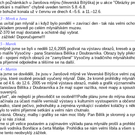
ých poZnámkách u Jarošova mlýnu (Veverská Bítýška) je u akce "Obrázky pro
etkání s malířem" chybně uveden termín 5.8.-6.8.
e bohužel konala už v červnu ve dnech 4.–5.6. a 11.–12.6.
3 - Mirek a Jana
s uvítal pan mlynář a i když bylo pondělí = zavírací den - tak nás velmi ocho
ýkladem provedl po celém mlynářském muzeu.
Z-370 let mají dostatek a ochotně dají vybrat.
 zážitek! Doporučujeme!!!
45 - Marek
mlýně jsme se byli v neděli 12,6,2005 podívat na výstavu obrazů, kreseb a gr
malíře Vysočiny - pana Stanislava Bělíka z Doubravníka. Obrazy byly překr
d - spojení milých obrazů ze "zamyšlené" Vysočiny a tradičního mlynářskéh
 příjemné odpoledne a těšíme se na další.
4 - Martin
 jsme se dověděli, že jsou v Jarošově mlýně ve Veverské Bítýšce velmi za
lýna, které osobně provádí vyučený mlynář. Dále, že kromě prohlídky mlyná
od 4.6. do 12.6. 2005 ve mlýně výstava obrazů, maleb a grafik významnéh
tanislava Bělíka z Doubravníka a že mají super razítka, nové mapy a spoust
 suvenýrů.
yšet", ale nejlepší je přesvědčit se osobně!!!Podle plánu jsme do mlýna doraz
 začínala za účasti malíře vernisáž výstavy s kulturním vystoupením a občers
nealko, slané pečivo, jednohubky a zejména vynikající svatební koláčky s něk
ylo to velmi příjemné setkání a velmi nám chutnalo.
krásná. Obrazy, malby i grafiky se nám moc líbily. Pan Bělík je skromný a s
ý si nás získal.
me si při velice poutavém a zajímavém výkladu pana mlynáře prošli a prohlédl
avili vodníka Bonifáce a čerta Matěje. Prohlídka se nám velmi líbila a všem 
e tento neobvyklý zážitek.