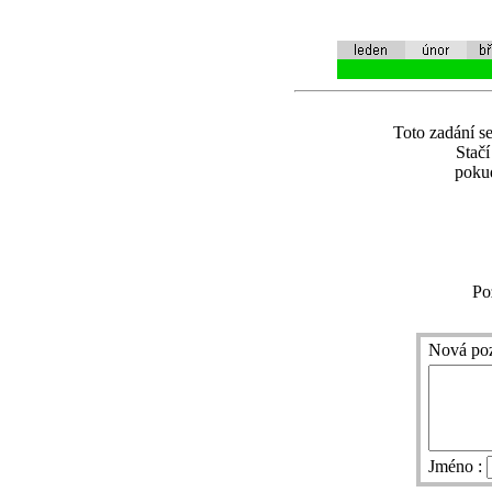
Toto zadání se
Stač
pokud
Po
Nová po
Jméno :