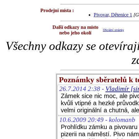
Prodejní místa :
Pivovar, Dětenice 1
[G
Další odkazy na místo
Oficiální stránky
nebo jeho okolí
Všechny odkazy se otevíraj
z
Poznámky sběratelů k 
26.7.2014 2:38 -
Vladimír [s
Zámek sice nic moc, ale pivo
kvůli vtipné a hezké průvod
velmi originální a chutná, al
10.6.2009 20:49 - kolomanb
Prohlídku zámku a pivovaru
pizerii na náměstí. Pivo nám