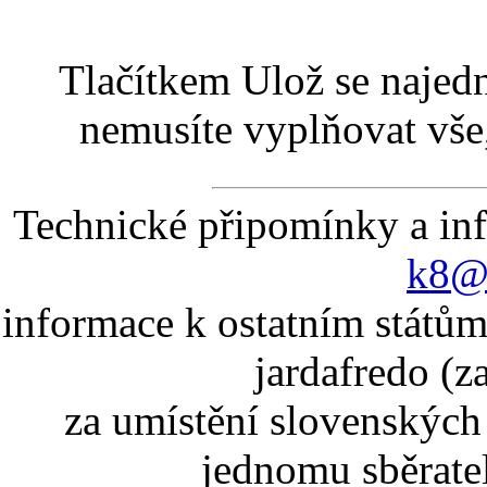
Tlačítkem Ulož se najed
nemusíte vyplňovat vše,
Technické připomínky a in
k8@k
informace k ostatním státům
jardafredo (z
za umístění slovenskýc
jednomu sběrate