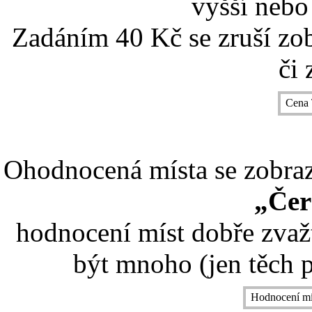
vyšší nebo
Zadáním 40 Kč se zruší zo
či 
Cena 
Ohodnocená místa se zobrazí
„Čer
hodnocení míst dobře zvaž
být mnoho (jen těch p
Hodnocení mí