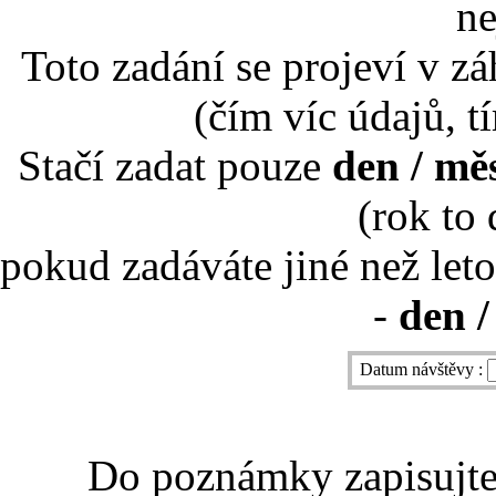
ne
Toto zadání se projeví v záh
(čím víc údajů, t
Stačí zadat pouze
den / mě
(rok to
pokud zadáváte jiné než leto
-
den /
Datum návštěvy :
Do poznámky zapisujte 