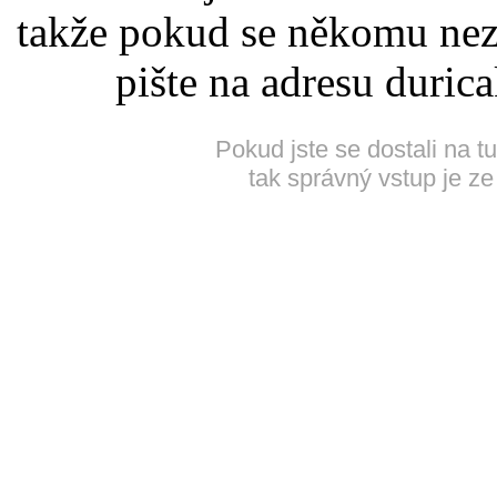
takže pokud se někomu nez
pište na adresu duric
Pokud jste se dostali na t
tak správný vstup je ze