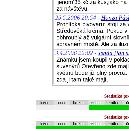
'jenom'35 kč za kus,jako na
za návštěvu.
25.5.2006 20:54 -
Honza Pásl
Prohlídka pivovaru: stojí za 
Středověká krčma: Pokud v 
obhroublý až vulgární slovní
správném místě. Ale za iluzi 
3.4.2006 22:02 -
Jenda [jan.
Známku jsem koupil v pokla
suvenýrů.Otevřeno zde mají
květnu bude již plný provoz.
zda ji tam také mají.
Statistika p
Statistika p