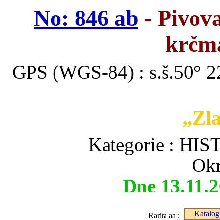
No: 846 ab
- Pivova
krčma
GPS (WGS-84) : s.š.50° 22
„Zla
Kategorie : H
Okr
Dne 13.11.
Katalog 
Rarita aa :