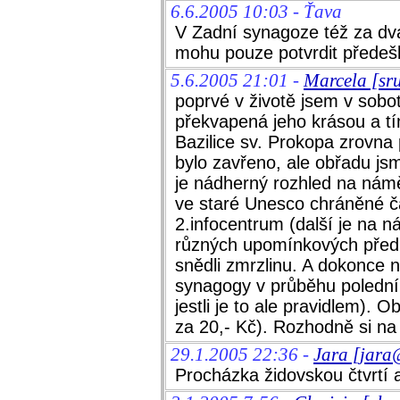
6.6.2005 10:03 - Ťava
V Zadní synagoze též za dva
mohu pouze potvrdit předešl
5.6.2005 21:01 -
Marcela [sr
poprvé v životě jsem v sobot
překvapená jeho krásou a tí
Bazilice sv. Prokopa zrovna 
bylo zavřeno, ale obřadu js
je nádherný rozhled na námě
ve staré Unesco chráněné čá
2.infocentrum (další je na 
různých upomínkových předmě
snědli zmrzlinu. A dokonce n
synagogy v průběhu polední
jestli je to ale pravidlem). 
za 20,- Kč). Rozhodně si na
29.1.2005 22:36 -
Jara [jara
Procházka židovskou čtvrtí a