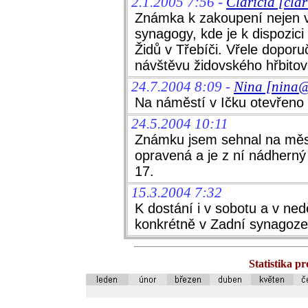
2.1.2005 7:56 -
Claricia [cla
Známka k zakoupení nejen v 
synagogy, kde je k dispozici
Židů v Třebíči. Vřele doporu
návštěvu židovského hřbitova 
24.7.2004 8:09 -
Nina [nina
Na náměstí v Ičku otevřeno
24.5.2004 10:11
Známku jsem sehnal na měst
opravená a je z ní nádherný
17.
15.3.2004 7:32
K dostání i v sobotu a v ne
konkrétně v Zadní synagoze
Statistika p