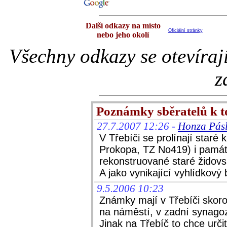
Další odkazy na místo
Oficiální stránky
nebo jeho okolí
Všechny odkazy se otevíraj
z
Poznámky sběratelů k 
27.7.2007 12:26 -
Honza Pásl
V Třebíči se prolínají staré
Prokopa, TZ No419) i památ
rekonstruované staré židov
A jako vynikající vyhlídkový
9.5.2006 10:23
Známky mají v Třebíči skor
na náměstí, v zadní synagoze
Jinak na Třebíč to chce určit