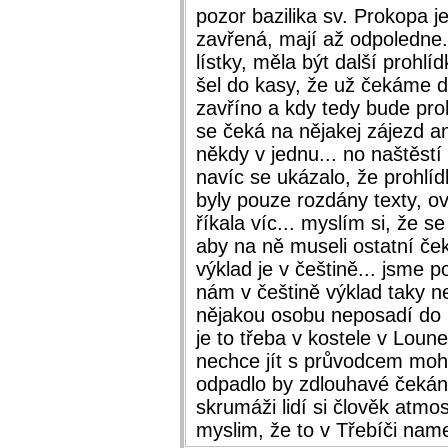
pozor bazilika sv. Prokopa j
zavřená, mají až odpoledne..
lístky, měla být další prohlí
šel do kasy, že už čekáme d
zavříno a kdy tedy bude proh
se čeká na nějakej zájezd ang
někdy v jednu... no naštěstí z
navíc se ukázalo, že prohlíd
byly pouze rozdány texty, o
říkala víc... myslím si, že 
aby na ně museli ostatní ček
výklad je v češtině... jsme 
nám v češtině výklad taky n
nějakou osobu neposadí do ba
je to třeba v kostele v Loune
nechce jít s průvodcem mohl 
odpadlo by zdlouhavé čekání
skrumáži lidí si člověk atmos
myslim, že to v Třebíči nam