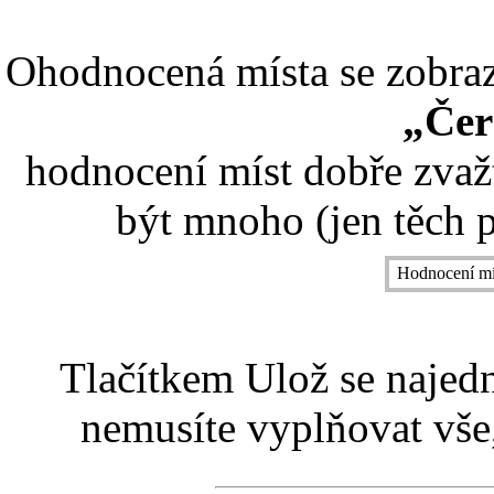
Ohodnocená místa se zobrazí
„Čer
hodnocení míst dobře zvaž
být mnoho (jen těch p
Hodnocení mí
Tlačítkem Ulož se najed
nemusíte vyplňovat vše,