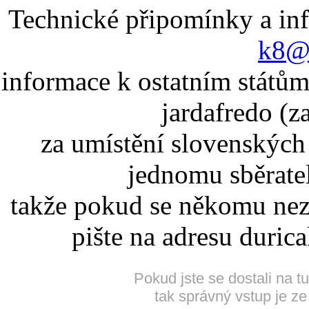
Technické připomínky a in
k8@k
informace k ostatním státům
jardafredo (z
za umístění slovenskýc
jednomu sběrate
takže pokud se někomu nez
pište na adresu duric
Pokud jste se dostali na t
tak správný vstup je ze