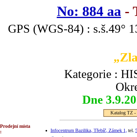
No: 884 aa
- 
GPS (WGS-84) : s.š.49° 13
„Zla
Kategorie :
Okre
Dne 3.9.2
Katalog TZ - 
Prodejní místa
Infocentrum Bazilika, Třebíč, Zámek 1,
tel.
: