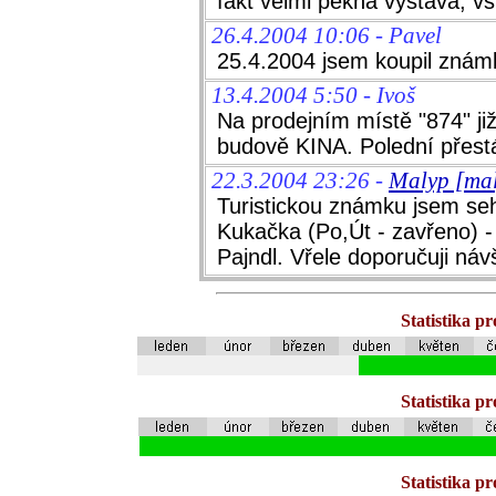
fakt velmi pěkná výstava, v
26.4.2004 10:06 - Pavel
25.4.2004 jsem koupil znám
13.4.2004 5:50 - Ivoš
Na prodejním místě "874" již
budově KINA. Polední přest
22.3.2004 23:26 -
Malyp [mal
Turistickou známku jsem seh
Kukačka (Po,Út - zavřeno) -
Pajndl. Vřele doporučuji náv
Statistika p
Statistika p
Statistika p