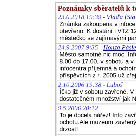
Poznámky sběratelů k 
23.6.2018 19:39 -
Vláďa [Sta
Známka zakoupena v infocen
otevřeno. K dostání i VTZ 1
městečko se zajímavými pa
24.9.2007 9:35 -
Honza Pásle
Město samotné nic moc. Inf
8.00 do 17.00, v sobotu a v
infocentra příjemná a ocho
příspěvcích z r. 2005 už zře
2.10.2006 19:38 - Luboš
Íčko již v sobotu zavřené. 
dostatečném množství jak Ne
9.5.2006 20:12
To je docela nářez! Info zav
ochotu.Ale muzeum zavřený 
drzost!