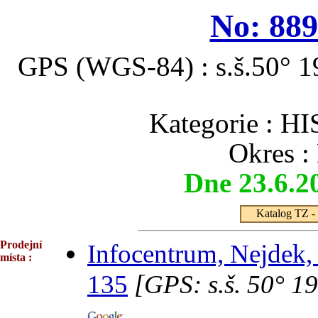
No: 889
GPS (WGS-84) : s.š.50° 19
Kategorie :
Okres :
Dne 23.6.2
Katalog TZ - 
Prodejní
Infocentrum, Nejdek, 
místa :
135
[GPS: s.š. 50° 19