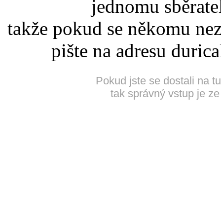
jednomu sběrate
takže pokud se někomu nez
pište na adresu duric
Pokud jste se dostali na t
tak správný vstup je ze