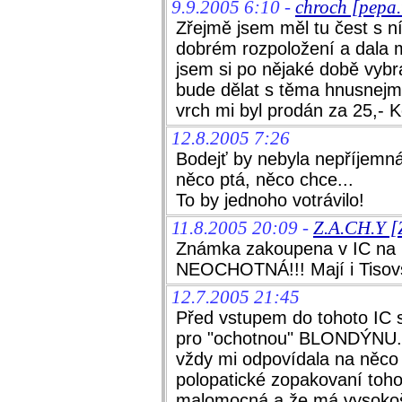
9.9.2005 6:10 -
chroch [pepa
Zřejmě jsem měl tu čest s n
dobrém rozpoložení a dala 
jsem si po nějaké době vybra
bude dělat s těma hnusnejma
vrch mi byl prodán za 25,- K
12.8.2005 7:26
Bodejť by nebyla nepříjemná,
něco ptá, něco chce...
To by jednoho votrávilo!
11.8.2005 20:09 -
Z.A.CH.Y [
Známka zakoupena v IC na n
NEOCHOTNÁ!!! Mají i Tisovs
12.7.2005 21:45
Před vstupem do tohoto IC s
pro "ochotnou" BLONDÝNU.
vždy mi odpovídala na něco 
polopatické zopakovaní toho,
malomocná a že má vysokošk