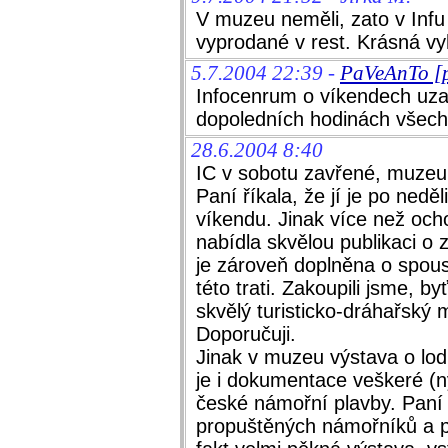
V muzeu neměli, zato v Infu 
vyprodané v rest. Krásná v
5.7.2004 22:39 -
PaVeAnTo [p
Infocenrum o víkendech uza
dopoledních hodinách všech
28.6.2004 8:40
IC v sobotu zavřené, muzeu
Paní říkala, že jí je po nedě
víkendu. Jinak více než ocho
nabídla skvělou publikaci o z
je zároveň doplněna o spous
této trati. Zakoupili jsme, b
skvělý turisticko-dráhařský 
Doporučuji.
Jinak v muzeu výstava o lodí
je i dokumentace veškeré (ny
české námořní plavby. Paní ř
propuštěných námořníků a pro