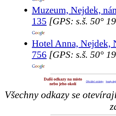
Muzeum, Nejdek, námě
135
[GPS: s.š. 50° 19
Hotel Anna, Nejdek, 
756
[GPS: s.š. 50° 19
Další odkazy na místo
Oficiální stránky
hrady.dej
nebo jeho okolí
Všechny odkazy se otevíraj
z