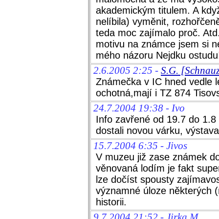
akademickým titulem. A když
nelíbila) vyměnit, rozhořčen
teda moc zajímalo proč. Atd.
motivu na známce jsem si ne
mého názoru Nejdku ostudu
2.6.2005 2:25 -
S.G. [Schnau
Známečka v IC hned vedle l
ochotná,mají i TZ 874 Tisovs
24.7.2004 19:38 - Ivo
Info zavřené od 19.7 do 1.8
dostali novou várku, výstav
15.7.2004 6:35 - Jivos
V muzeu již zase známek dos
věnovaná lodím je fakt sup
lze dočíst spousty zajímavos
významné úloze některých 
historii.
9.7.2004 21:52 - Jirka M.