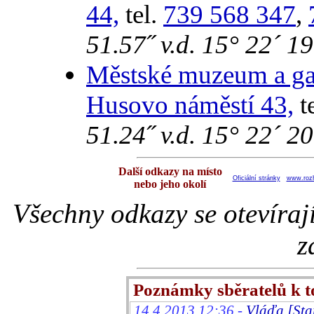
44,
tel.
739 568 347
,
51.57˝ v.d. 15° 22´ 19
Městské muzeum a ga
Husovo náměstí 43,
t
51.24˝ v.d. 15° 22´ 20
Další odkazy na místo
Oficiální stránky
www.rozh
nebo jeho okolí
Všechny odkazy se otevíraj
z
Poznámky sběratelů k 
14.4.2013 12:36 -
Vláďa [Sta