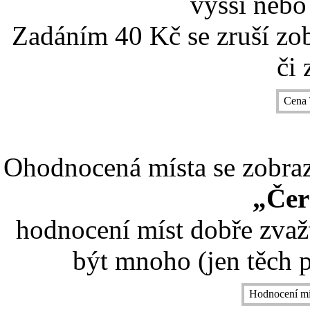
vyšší nebo
Zadáním 40 Kč se zruší zo
či 
Cena 
Ohodnocená místa se zobrazí
„Čer
hodnocení míst dobře zvaž
být mnoho (jen těch p
Hodnocení mí