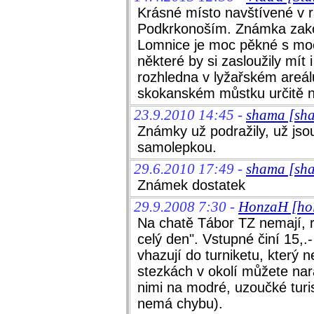
Krásné místo navštívené v
Podkrkonoším. Známka zako
Lomnice je moc pěkné s moc z
některé by si zasloužily mít
rozhledna v lyžařském areá
skokanském můstku určitě 
23.9.2010 14:45 -
shama [sh
Známky už podražily, už jsou
samolepkou.
29.6.2010 17:49 -
shama [sh
Známek dostatek
29.9.2008 7:30 -
HonzaH [hol
Na chatě Tábor TZ nemají, r
celý den". Vstupné činí 15,.-
vhazují do turniketu, který n
stezkách v okolí můžete nara
nimi na modré, uzoučké turi
nemá chybu).