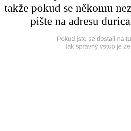
takže pokud se někomu nez
pište na adresu duric
Pokud jste se dostali na t
tak správný vstup je ze