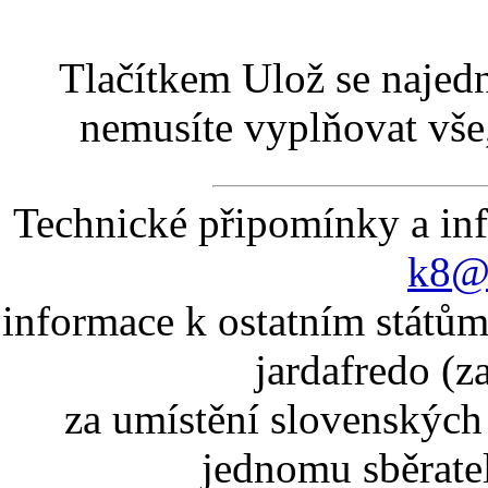
Tlačítkem Ulož se najed
nemusíte vyplňovat vše,
Technické připomínky a in
k8@k
informace k ostatním státům
jardafredo (z
za umístění slovenskýc
jednomu sběrate