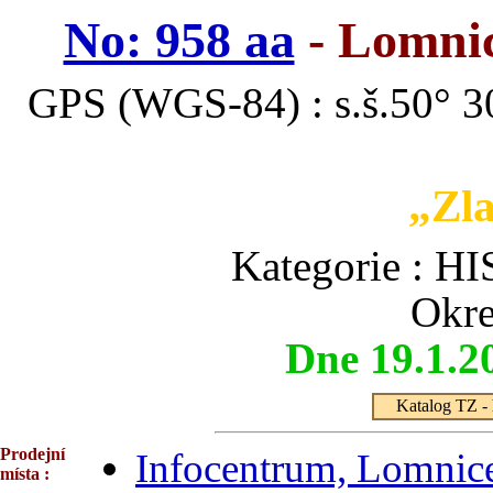
No: 958 aa
- Lomnic
GPS (WGS-84) : s.š.50° 30
„Zla
Kategorie :
Okre
Dne 19.1.2
Katalog TZ - 
Prodejní
Infocentrum, Lomnic
místa :