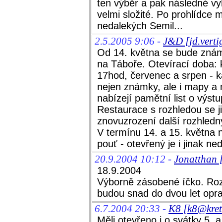
ten výběr a pak následné vy
velmi složité. Po prohlídce 
nedalekých Semil...
2.5.2005 9:06 -
J&D [jd.vert
Od 14. května se bude znám
na Táboře. Otevírací doba: 
17hod, červenec a srpen - 
nejen známky, ale i mapy a 
nabízejí pamětní list o výst
Restaurace s rozhledou se j
znovuzrození další rozhledny
V termínu 14. a 15. května 
pouť - otevřený je i jinak n
20.9.2004 10:12 -
Jonatthan 
18.9.2004
Výborně zásobené íčko. Roz
budou snad do dvou let opra
6.7.2004 20:33 -
K8 [k8@kret
Měli otevřeno i o svátky 5. a 