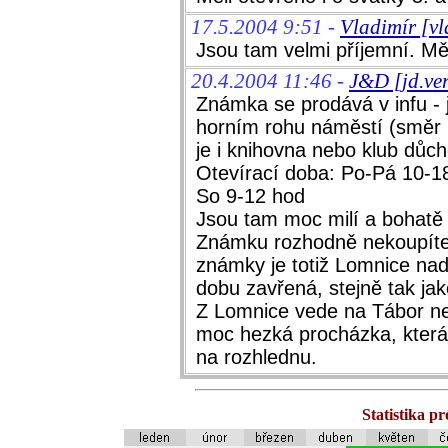
17.5.2004 9:51 -
Vladimír [v
Jsou tam velmi příjemní. Měli
20.4.2004 11:46 -
J&D [jd.ve
Známka se prodává v infu - 
horním rohu náměstí (směr
je i knihovna nebo klub důch
Otevírací doba: Po-Pá 10-1
So 9-12 hod
Jsou tam moc milí a bohatě 
Známku rozhodně nekoupíte 
známky je totiž Lomnice nad 
dobu zavřená, stejně tak jako
Z Lomnice vede na Tábor ne
moc hezká procházka, která 
na rozhlednu.
Statistika p