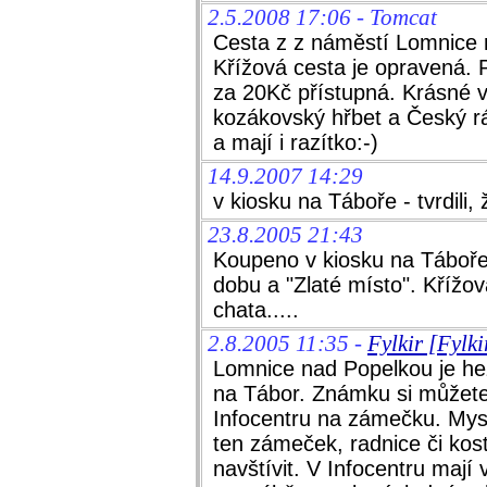
2.5.2008 17:06 - Tomcat
Cesta z z náměstí Lomnice 
Křížová cesta je opravená. 
za 20Kč přístupná. Krásné 
kozákovský hřbet a Český r
a mají i razítko:-)
14.9.2007 14:29
v kiosku na Táboře - tvrdili,
23.8.2005 21:43
Koupeno v kiosku na Táboře,
dobu a "Zlaté místo". Křížo
chata.....
2.8.2005 11:35 -
Fylkir [Fylk
Lomnice nad Popelkou je he
na Tábor. Známku si můžete
Infocentru na zámečku. Mys
ten zámeček, radnice či kos
navštívit. V Infocentru mají