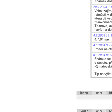
Známek dost
20.9.2004 9:
Velmi zajím
náměstí v d
která dá vy
"Krakonošov
Trutnova, av
navíc na dol
4.8.2004 13:
4.7.04 jsem
4.8.2004 9:23
Pozor na ot
8.6.2004 8:09
Známka se b
v sobotu, p
Rýmařovský
Tip na výl