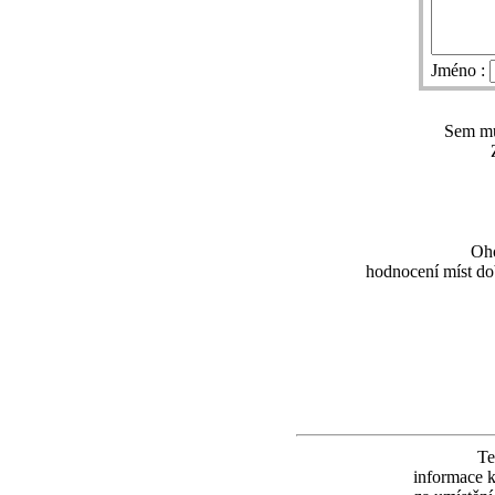
Jméno :
Sem můž
Oho
hodnocení míst dob
Te
informace k