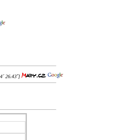
54´ 26.43˝]