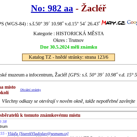
No: 982 aa
- Žacléř
S (WGS-84) : s.š.50° 39´ 10.98˝ v.d.15° 54´ 26.43˝
Kategorie : HISTORICKÁ MĚSTA
Okres : Trutnov
Dne 30.5.2024 měli známku
Katalog TZ - hnědé stránky: strana 123/6
ské muzeum a infocentrum, Žacléř
[GPS: s.š. 50° 39´ 10.98˝ v.d. 15° 
na místo
Oficiální stránky
okolí
Všechny odkazy se otevírají v novém okně, takže nepotřebné zavírejte
sběratelů k tomuto známkovému místu
0:38
ntrum
:55 -
Vláďa [StarekVladislav@seznam.cz]