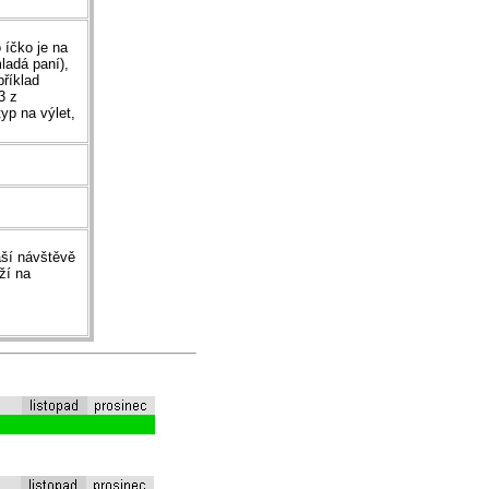
 íčko je na
ladá paní),
příklad
3 z
typ na výlet,
aší návštěvě
ží na