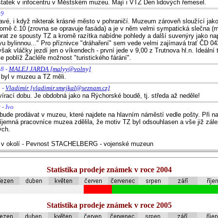
atek v infocentru v Městském muzeu. Mají i VTZ Den lidových řemesel.
19
avé, i když nikterak krásné město v pohraničí. Muzeum zároveň sloužící jako
omě č.10 (zrovna se opravuje fasáda) a je v něm velmi sympatická slečna (m
brat ze spousty TZ a kromě razítka nabídne pohledy a další suvenýry jako na
u bylinnou..." Pro příznivce "dráhaření" sem vede velmi zajímavá trať ČD 04
šak vláčky jezdí jen o víkendech - první jede v 9,00 z Trutnova hl.n. Ideální 
e poblíž Žacléře možnost "turistického fárání".
18 -
MALEJ JARDA [malyy@volny]
 byl v muzeu a TZ měli.
 -
Vladimír [vladimir.smejkal@seznam.cz]
vírací dobu. Je obdobná jako na Rýchorské boudě, tj. středa až neděle!
 - Ivo
ude prodávat v muzeu, které najdete na hlavním náměstí vedle pošty. Při n
říjemná pracovníce muzea zdělila, že motiv TZ byl odsouhlasen a vše již zále
ch.
et v okolí - Pevnost STACHELBERG - vojenské muzeun
Statistika prodeje známek v roce 2004
Statistika prodeje známek v roce 2005