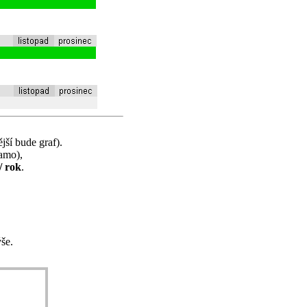
jší bude graf).
samo),
/ rok
.
še.