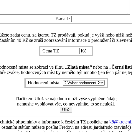
E-mail :
ete zadat cenu, za kterou TZ prodávají, pokud je vyšší nebo nižší ne
Zadáním 40 Kč se zruší zobrazování informace o předražení či zlevnění
Cena TZ :
Kč
dnocená místa se zobrazí ve filtru
„Zlatá místa“
nebo na
„Černé list
ře zvažte, hodnocených míst by nemělo být mnoho (jen těch pár nejlep
Hodnocení místa :
Tlačítkem Ulož se najednou uloží výše vyplněné údaje,
nemusíte vyplňovat vše, co nevyplníte, to se neuloží.
chnické připomínky a informace k českým TZ posílejte na
k8@kreteni
 ostatním státům můžete posílat Fredovi na adresu jardafredo (zavináč)