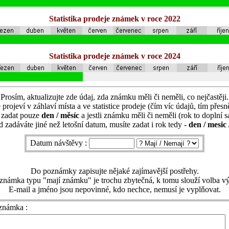
Statistika prodeje známek v roce 2022
Statistika prodeje známek v roce 2024
Prosím, aktualizujte zde údaj, zda známku měli či neměli, co nejčastěji.
 projeví v záhlaví místa a ve statistice prodeje (čím víc údajů, tím přesně
í zadat pouze
den / měsíc
a jestli známku měli či neměli (rok to doplní 
 zadáváte jiné než letošní datum, musíte zadat i rok tedy -
den / mesic 
Datum návštěvy :
Do poznámky zapisujte nějaké zajímavější postřehy.
známka typu "mají známku" je trochu zbytečná, k tomu slouží volba vý
E-mail a jméno jsou nepovinné, kdo nechce, nemusí je vyplňovat.
známka :