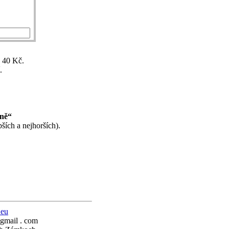
ž 40 Kč.
.
ině“
ších a nejhorších).
.eu
 gmail . com