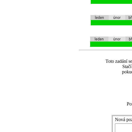
Toto zadání se
Stač
pokud
Po
Nová po