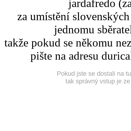
jardafredo (z
za umístění slovenskýc
jednomu sběrate
takže pokud se někomu nez
pište na adresu duric
Pokud jste se dostali na t
tak správný vstup je ze