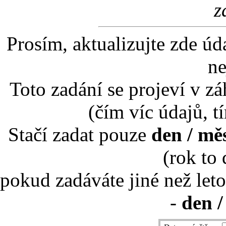
z
Prosím, aktualizujte zde úd
ne
Toto zadání se projeví v záh
(čím víc údajů, t
Stačí zadat pouze
den / mě
(rok to
pokud zadáváte jiné než leto
-
den /