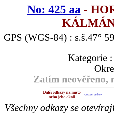
No: 425 aa
- HO
KÁLMÁN
GPS (WGS-84) : s.š.47° 59
Kategori
Okre
Zatím neověřeno, m
Další odkazy na místo
Oficiální stránky
nebo jeho okolí
Všechny odkazy se otevíraj