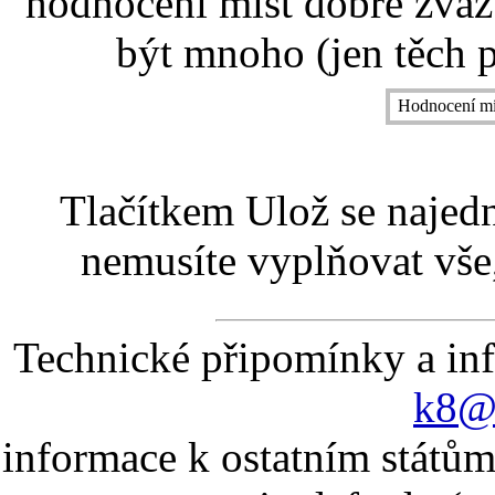
hodnocení míst dobře zvaž
být mnoho (jen těch p
Hodnocení mí
Tlačítkem Ulož se najed
nemusíte vyplňovat vše,
Technické připomínky a in
k8@k
informace k ostatním státům