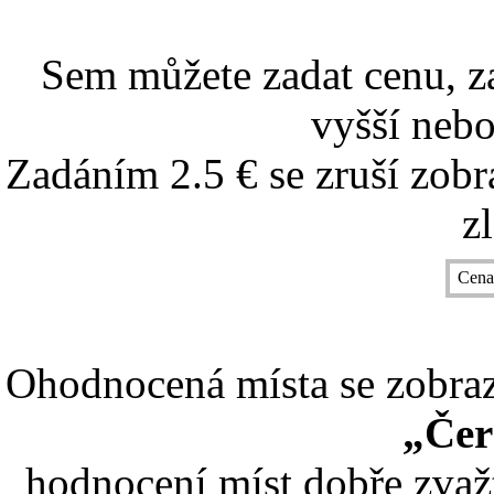
Sem můžete zadat cenu, z
vyšší nebo
Zadáním 2.5 € se zruší zobr
z
Cena
Ohodnocená místa se zobrazí
„Čer
hodnocení míst dobře zvaž