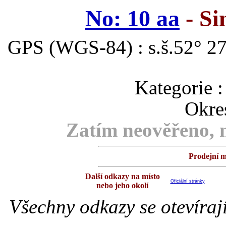
No: 10 aa
- Si
GPS (WGS-84) : s.š.52° 27
Kategori
Okre
Zatím neověřeno, m
Prodejní m
Další odkazy na místo
Oficiální stránky
nebo jeho okolí
Všechny odkazy se otevíraj