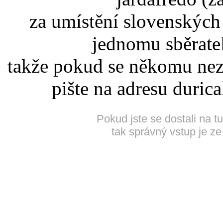
za umístění slovenskýc
jednomu sběrate
takže pokud se někomu nez
pište na adresu duric
Pokud jste se dostali na t
tak správný vstup je ze