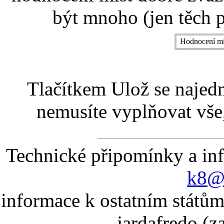
být mnoho (jen těch p
Hodnocení mí
Tlačítkem Ulož se najed
nemusíte vyplňovat vše,
Technické připomínky a in
k8@k
informace k ostatním státům
jardafredo (z