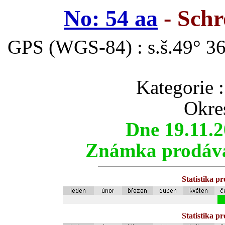
No: 54 aa
- Sch
GPS (WGS-84) : s.š.49° 36
Kategorie
Okre
Dne 19.11.
Známka prodáva
Statistika p
Statistika p