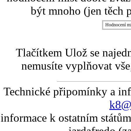
být mnoho (jen těch p
Hodnocení mí
Tlačítkem Ulož se najed
nemusíte vyplňovat vše,
Technické připomínky a in
k8@k
informace k ostatním státům
jardafredo (z