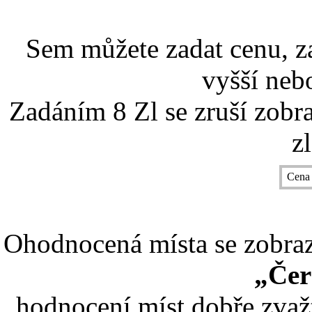
Sem můžete zadat cenu, z
vyšší nebo
Zadáním 8 Zl se zruší zobr
z
Cena
Ohodnocená místa se zobrazí
„Čer
hodnocení míst dobře zvaž