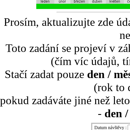
Prosím, aktualizujte zde úd
ne
Toto zadání se projeví v záh
(čím víc údajů, t
Stačí zadat pouze
den / mě
(rok to
pokud zadáváte jiné než leto
-
den /
Datum návštěvy :