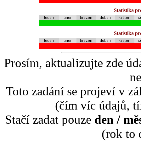
Statistika p
Statistika p
Prosím, aktualizujte zde úd
ne
Toto zadání se projeví v záh
(čím víc údajů, t
Stačí zadat pouze
den / mě
(rok to