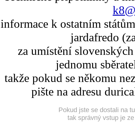
k8@k
informace k ostatním státům
jardafredo (z
za umístění slovenskýc
jednomu sběrate
takže pokud se někomu nez
pište na adresu duric
Pokud jste se dostali na t
tak správný vstup je ze