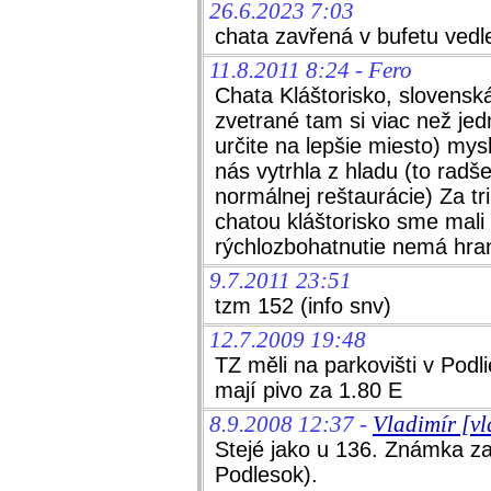
26.6.2023 7:03
chata zavřená v bufetu ved
11.8.2011 8:24 - Fero
Chata Kláštorisko, slovenská 
zvetrané tam si viac než jed
určite na lepšie miesto) mys
nás vytrhla z hladu (to radš
normálnej reštaurácie) Za tr
chatou kláštorisko sme mali
rýchlozbohatnutie nemá hran
9.7.2011 23:51
tzm 152 (info snv)
12.7.2009 19:48
TZ měli na parkovišti v Podl
mají pivo za 1.80 E
8.9.2008 12:37 -
Vladimír [vl
Stejé jako u 136. Známka z
Podlesok).