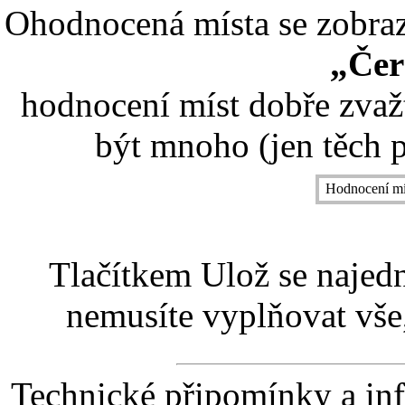
Ohodnocená místa se zobrazí
„Čer
hodnocení míst dobře zvaž
být mnoho (jen těch p
Hodnocení mí
Tlačítkem Ulož se najed
nemusíte vyplňovat vše,
Technické připomínky a in