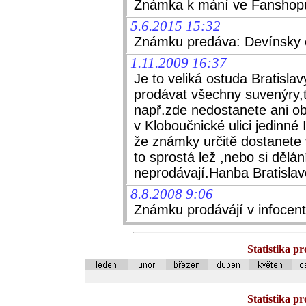
Známka k mání ve Fanshopu
5.6.2015 15:32
Známku predáva: Devínsky c
1.11.2009 16:37
Je to veliká ostuda Bratisla
prodávat všechny suvenýry,t
např.zde nedostanete ani ob
v Kloboučnické ulici jedinné
že známky určitě dostanete
to sprostá lež ,nebo si dělá
neprodávají.Hanba Bratislav
8.8.2008 9:06
Známku prodávájí v infocentr
Statistika p
Statistika p