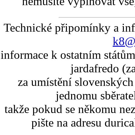
nemusíte vyplňovat vše,
Technické připomínky a in
k8@k
informace k ostatním státům
jardafredo (z
za umístění slovenskýc
jednomu sběrate
takže pokud se někomu nez
pište na adresu duric