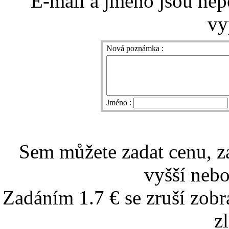
E-mail a jméno jsou nep
vy
Nová poznámka :
Jméno :
Sem můžete zadat cenu, z
vyšší nebo
Zadáním 1.7 € se zruší zobr
z