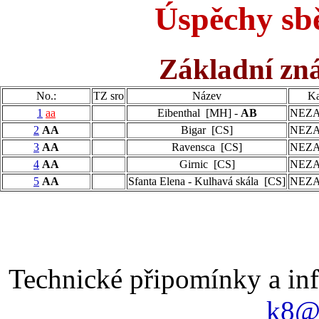
Úspěchy sbě
Základní z
No.:
TZ sro
Název
Ka
1
aa
Eibenthal [MH] -
AB
NEZ
2
AA
Bigar [CS]
NEZ
3
AA
Ravensca [CS]
NEZ
4
AA
Girnic [CS]
NEZ
5
AA
Sfanta Elena - Kulhavá skála [CS]
NEZ
Technické připomínky a in
k8@k