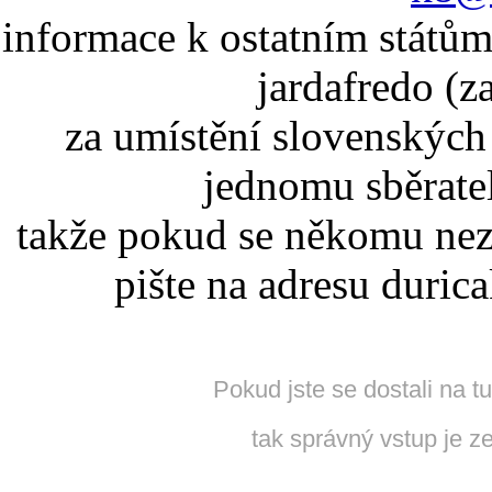
informace k ostatním státům
jardafredo (z
za umístění slovenskýc
jednomu sběrate
takže pokud se někomu nez
pište na adresu duric
Pokud jste se dostali na t
tak správný vstup je z