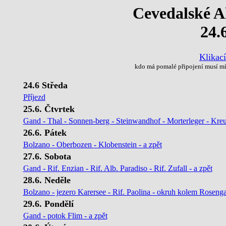
Cevedalské Al
24.
Klikac
kdo má pomalé připojení musí mít
24.6 Středa
Příjezd
25.6. Čtvrtek
Gand - Thal - Sonnen-berg - Steinwandhof - Morterleger - Kreu
26.6. Pátek
Bolzano - Oberbozen - Klobenstein - a zpět
27.6. Sobota
Gand - Rif. Enzian - Rif. Alb. Paradiso - Rif. Zufall - a zpět
28.6. Neděle
Bolzano - jezero Karersee - Rif. Paolina - okruh kolem Rosenga
29.6. Pondělí
Gand - potok Flim - a zpět