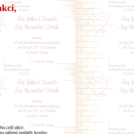
kci,
hu celé akce.
 za zdárný průběh hostiny