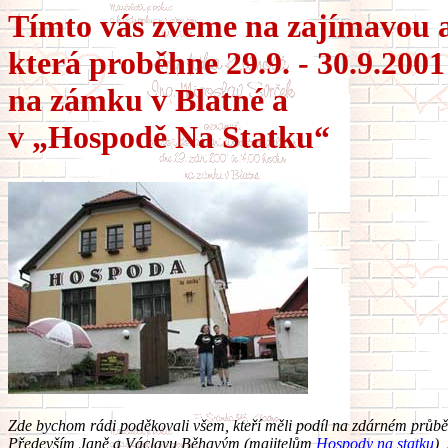
Tímto vás zveme na zajímavou a
která proběhne 29.9. - 30.9.2001
na zámku v Blatné a
v „Hospodě Na Statku“
Zde bychom rádi poděkovali všem, kteří měli podíl na zdárném průbě
Především Janě a Václavu Běhavým (majitelům
Hospody na statku
),