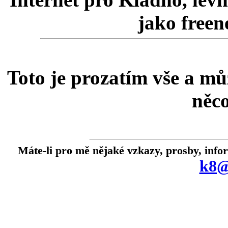
jako freen
Toto je prozatím vše a můž
něco
Máte-li pro mě nějaké vzkazy, prosby, info
k8@