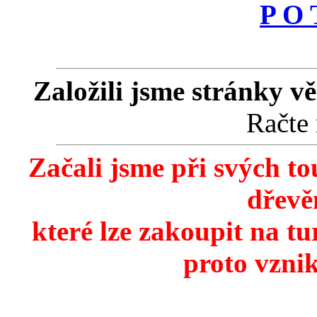
P O 
Založili jsme stránky v
Račte
Začali jsme při svých to
dřevě
které lze zakoupit na t
proto vznik