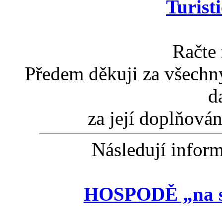
Turist
Račte
Předem děkuji za všechny 
d
za její doplňová
Následují infor
HOSPODĚ „na s