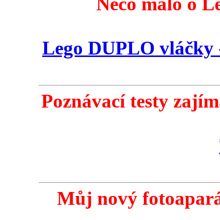
Něco málo o L
Lego DUPLO vláčky - t
Poznávací testy zajím
Můj nový fotoapar