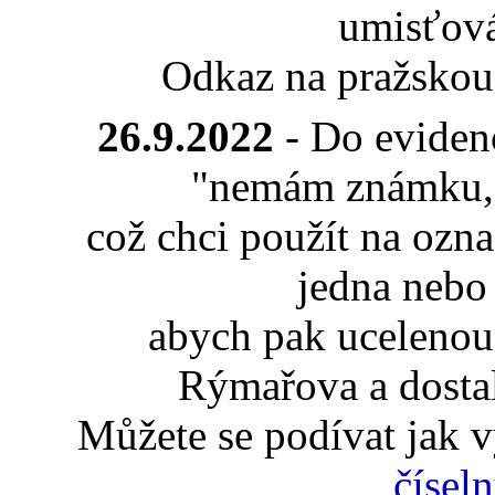
umisťov
Odkaz na pražskou
26.9.2022
- Do eviden
"nemám známku, al
což chci použít na ozn
jedna nebo
abych pak ucelenou
Rýmařova a dosta
Můžete se podívat jak 
čísel