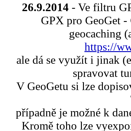
26.9.2014
- Ve filtru 
GPX pro GeoGet - 
geocaching (a
https://w
ale dá se využít i jinak 
spravovat tur
V GeoGetu si lze dopis
případně je možné k dané
Kromě toho lze vyexpo