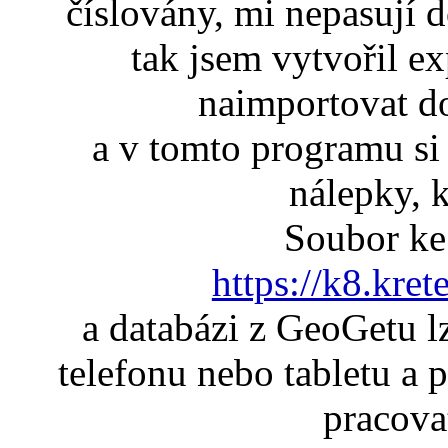
číslovány, mi nepasují 
tak jsem vytvořil ex
naimportovat 
a v tomto programu s
nálepky, k
Soubor ke 
https://k8.kret
a databázi z GeoGetu l
telefonu nebo tabletu a p
pracovat