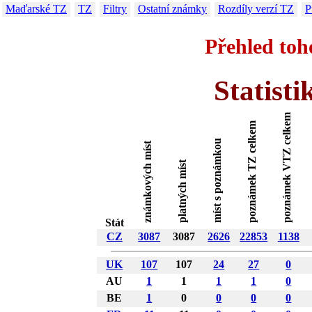
Maďarské TZ
TZ
Filtry
Ostatní známky
Rozdíly verzí TZ
P
Přehled toh
Statist
poznámek VTZ celkem
poznámek TZ celkem
míst s poznámkou
známkových míst
platných míst
Stát
CZ
3087
3087
2626
22853
1138
UK
107
107
24
27
0
AU
1
1
1
1
0
BE
1
0
0
0
0