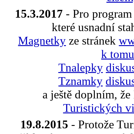
15.3.2017
- Pro progra
které usnadní sta
Magnetky
ze stránek
www
k tomu
Tnalepky
disku
Tznamky
disku
a ještě doplním, ž
Turistických vi
19.8.2015
- Protože Turi