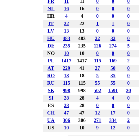
FR
11
11
0
0
0
NL
16
16
0
0
0
HR
4
4
0
0
0
IT
22
22
1
1
0
LV
13
13
0
0
0
HU
483
483
22
32
0
DE
235
235
126
274
5
NO
10
10
0
0
0
PL
1417
1417
115
169
2
AT
229
41
27
50
0
RO
18
18
5
35
0
RU
115
115
55
55
0
SK
998
998
502
1591
20
SI
28
28
4
4
0
ES
28
28
0
0
0
CH
47
47
12
17
0
UA
306
306
271
334
2
US
10
10
9
12
0