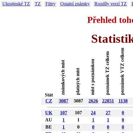
Ukrajinské TZ
TZ
Filtry
Ostatní známky
Rozdíly verzí TZ
Přehled toh
Statist
poznámek VTZ celkem
poznámek TZ celkem
míst s poznámkou
známkových míst
platných míst
Stát
CZ
3087
3087
2626
22851
1138
UK
107
107
24
27
0
AU
1
1
1
1
0
BE
1
0
0
0
0