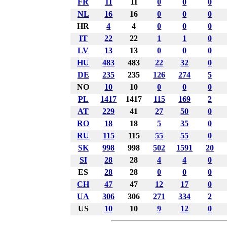
FR
11
11
0
0
0
NL
16
16
0
0
0
HR
4
4
0
0
0
IT
22
22
1
1
0
LV
13
13
0
0
0
HU
483
483
22
32
0
DE
235
235
126
274
5
NO
10
10
0
0
0
PL
1417
1417
115
169
2
AT
229
41
27
50
0
RO
18
18
5
35
0
RU
115
115
55
55
0
SK
998
998
502
1591
20
SI
28
28
4
4
0
ES
28
28
0
0
0
CH
47
47
12
17
0
UA
306
306
271
334
2
US
10
10
9
12
0