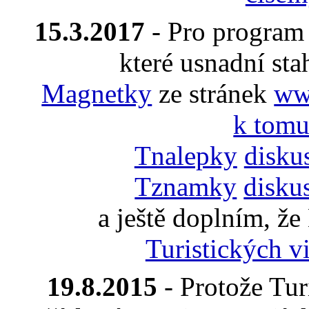
15.3.2017
- Pro progra
které usnadní sta
Magnetky
ze stránek
www
k tomu
Tnalepky
disku
Tznamky
disku
a ještě doplním, ž
Turistických vi
19.8.2015
- Protože Turi