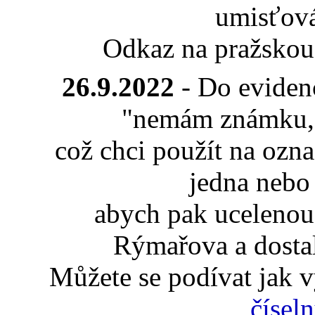
umisťov
Odkaz na pražskou
26.9.2022
- Do eviden
"nemám známku, al
což chci použít na ozn
jedna nebo
abych pak ucelenou
Rýmařova a dosta
Můžete se podívat jak 
čísel