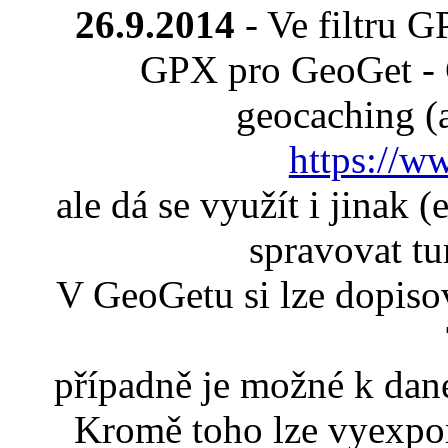
26.9.2014
- Ve filtru 
GPX pro GeoGet - 
geocaching (a
https://w
ale dá se využít i jinak 
spravovat tur
V GeoGetu si lze dopis
případně je možné k dané
Kromě toho lze vyexpo