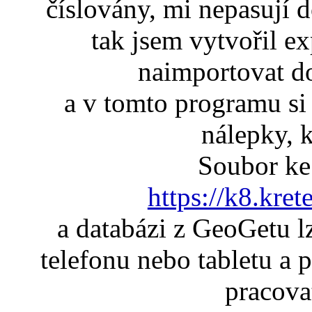
číslovány, mi nepasují 
tak jsem vytvořil ex
naimportovat 
a v tomto programu s
nálepky, k
Soubor ke 
https://k8.kret
a databázi z GeoGetu l
telefonu nebo tabletu a p
pracovat